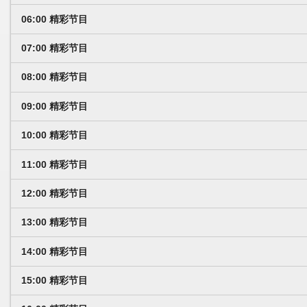
06:00 精彩节目
07:00 精彩节目
08:00 精彩节目
09:00 精彩节目
10:00 精彩节目
11:00 精彩节目
12:00 精彩节目
13:00 精彩节目
14:00 精彩节目
15:00 精彩节目