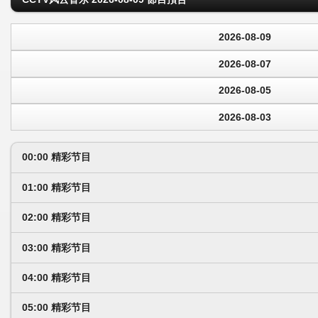
2026-08-09
2026-08-07
2026-08-05
2026-08-03
00:00 精彩节目
01:00 精彩节目
02:00 精彩节目
03:00 精彩节目
04:00 精彩节目
05:00 精彩节目