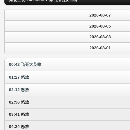
2026-08-07
2026-08-05
2026-08-03
2026-08-01
00:42 飞哥大英雄
01:27 怒放
02:12 怒放
02:56 怒放
03:41 怒放
04:24 怒放