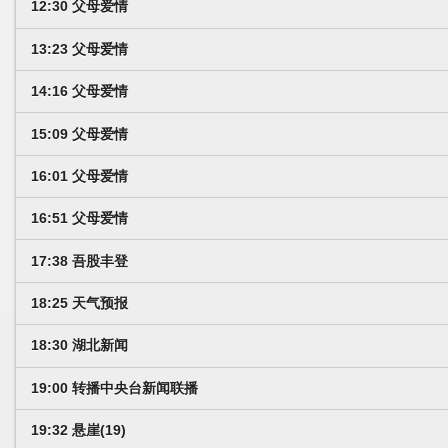
12:30 父母爱情
13:23 父母爱情
14:16 父母爱情
15:09 父母爱情
16:01 父母爱情
16:51 父母爱情
17:38 吾股丰登
18:25 天气预报
18:30 湖北新闻
19:00 转播中央台新闻联播
19:32 悬崖(19)