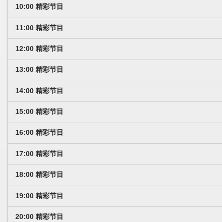
10:00 精彩节目
11:00 精彩节目
12:00 精彩节目
13:00 精彩节目
14:00 精彩节目
15:00 精彩节目
16:00 精彩节目
17:00 精彩节目
18:00 精彩节目
19:00 精彩节目
20:00 精彩节目