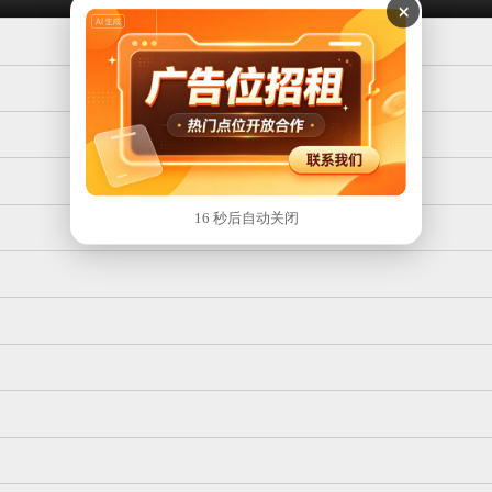
×
16 秒后自动关闭