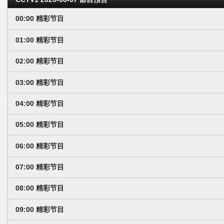
00:00 精彩节目
01:00 精彩节目
02:00 精彩节目
03:00 精彩节目
04:00 精彩节目
05:00 精彩节目
06:00 精彩节目
07:00 精彩节目
08:00 精彩节目
09:00 精彩节目