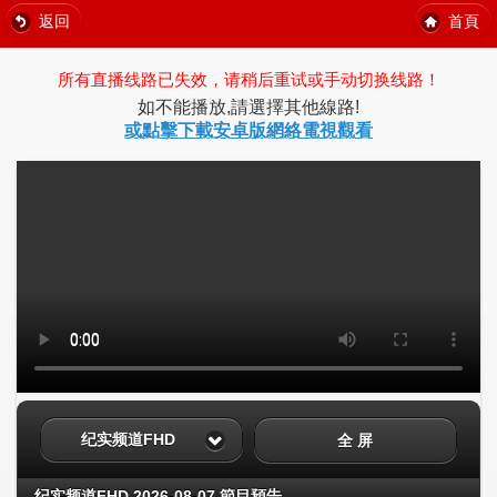
返回
首頁
所有直播线路已失效，请稍后重试或手动切换线路！
如不能播放,請選擇其他線路!
或點擊下載安卓版網絡電視觀看
纪实频道FHD
全 屏
纪实频道FHD 2026-08-07 節目預告