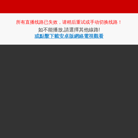
所有直播线路已失效，请稍后重试或手动切换线路！
如不能播放,請選擇其他線路!
或點擊下載安卓版網絡電視觀看