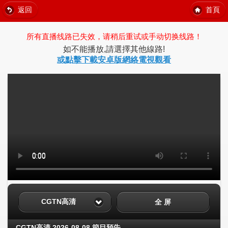
返回
首頁
所有直播线路已失效，请稍后重试或手动切换线路！
如不能播放,請選擇其他線路!
或點擊下載安卓版網絡電視觀看
CGTN高清
全 屏
CGTN高清 2026-08-08 節目預告