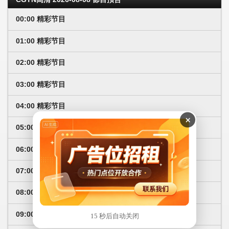
00:00 精彩节目
01:00 精彩节目
02:00 精彩节目
03:00 精彩节目
04:00 精彩节目
×
05:00 精彩节目
06:00 精彩节目
07:00 精彩节目
08:00 精彩节目
09:00 精彩节目
15 秒后自动关闭