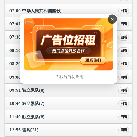
07:00 中华人民共和国国歌
回看
×
07:01 云南新闻联播
回看
07:30 味道云南Ⅱ(1)
回看
08:10 国宝时刻(33)
回看
08:20 节气小精灵
回看
09:08 独立纵队(5)
17 秒后自动关闭
回看
09:51 独立纵队(6)
回看
10:44 独立纵队(7)
回看
11:49 独立纵队(8)
回看
12:55 雪豹(31)
回看