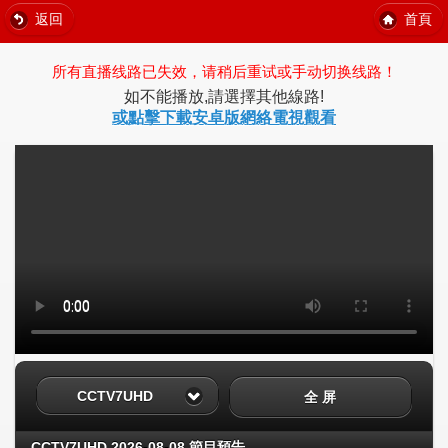
返回
首頁
所有直播线路已失效，请稍后重试或手动切换线路！
如不能播放,請選擇其他線路!
或點擊下載安卓版網絡電視觀看
CCTV7UHD
全 屏
CCTV7UHD 2026-08-08 節目預告