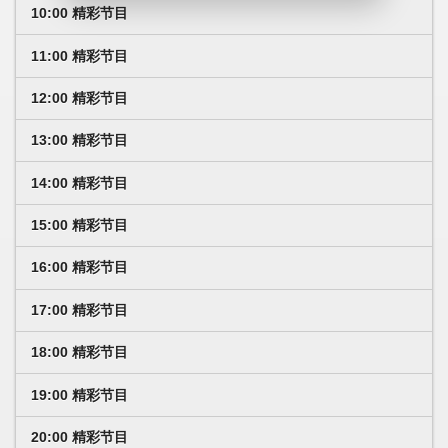
10:00 精彩节目
11:00 精彩节目
12:00 精彩节目
13:00 精彩节目
14:00 精彩节目
15:00 精彩节目
16:00 精彩节目
17:00 精彩节目
18:00 精彩节目
19:00 精彩节目
20:00 精彩节目