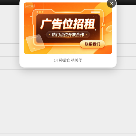
×
14 秒后自动关闭