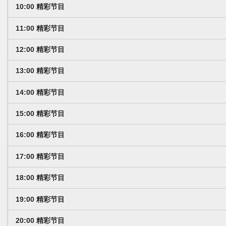
10:00 精彩节目
11:00 精彩节目
12:00 精彩节目
13:00 精彩节目
14:00 精彩节目
15:00 精彩节目
16:00 精彩节目
17:00 精彩节目
18:00 精彩节目
19:00 精彩节目
20:00 精彩节目