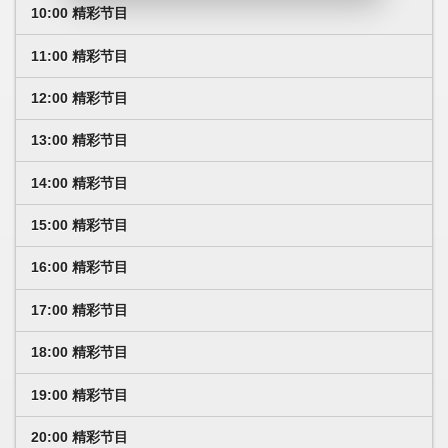
10:00 精彩节目
11:00 精彩节目
12:00 精彩节目
13:00 精彩节目
14:00 精彩节目
15:00 精彩节目
16:00 精彩节目
17:00 精彩节目
18:00 精彩节目
19:00 精彩节目
20:00 精彩节目