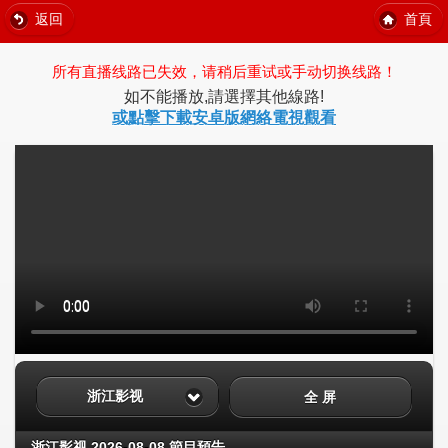
返回
首頁
所有直播线路已失效，请稍后重试或手动切换线路！
如不能播放,請選擇其他線路!
或點擊下載安卓版網絡電視觀看
浙江影视
全 屏
浙江影视 2026-08-08 節目預告