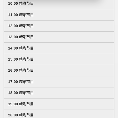
10:00 精彩节目
11:00 精彩节目
12:00 精彩节目
13:00 精彩节目
14:00 精彩节目
15:00 精彩节目
16:00 精彩节目
17:00 精彩节目
18:00 精彩节目
19:00 精彩节目
20:00 精彩节目