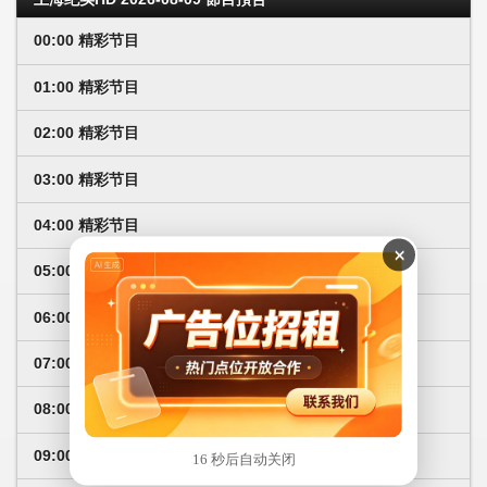
00:00 精彩节目
01:00 精彩节目
02:00 精彩节目
03:00 精彩节目
04:00 精彩节目
×
05:00 精彩节目
06:00 精彩节目
07:00 精彩节目
08:00 精彩节目
09:00 精彩节目
16 秒后自动关闭