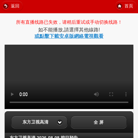
返回
首頁
所有直播线路已失效，请稍后重试或手动切换线路！
如不能播放,請選擇其他線路!
或點擊下載安卓版網絡電視觀看
东方卫视高清
全 屏
东方卫视高清 2026-08-08 節目預告