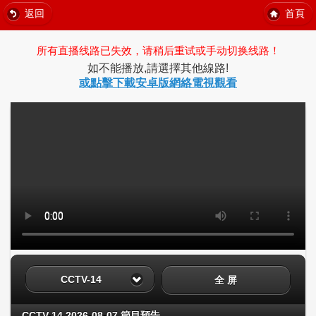
返回
首頁
所有直播线路已失效，请稍后重试或手动切换线路！
如不能播放,請選擇其他線路!
或點擊下載安卓版網絡電視觀看
CCTV-14
全 屏
CCTV-14 2026-08-07 節目預告