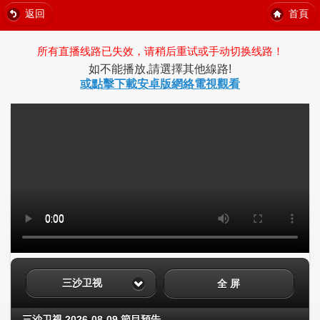
返回
首頁
所有直播线路已失效，请稍后重试或手动切换线路！
如不能播放,請選擇其他線路!
或點擊下載安卓版網絡電視觀看
三沙卫视
全 屏
三沙卫视 2026-08-09 節目預告