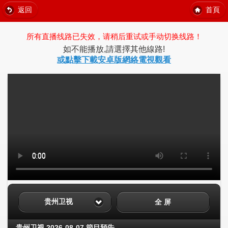
返回
首頁
所有直播线路已失效，请稍后重试或手动切换线路！
如不能播放,請選擇其他線路!
或點擊下載安卓版網絡電視觀看
贵州卫视
全 屏
贵州卫视 2026-08-07 節目預告