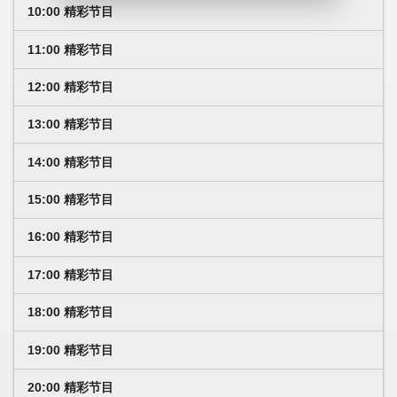
10:00 精彩节目
11:00 精彩节目
12:00 精彩节目
13:00 精彩节目
14:00 精彩节目
15:00 精彩节目
16:00 精彩节目
17:00 精彩节目
18:00 精彩节目
19:00 精彩节目
20:00 精彩节目