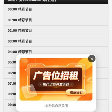
00:00 精彩节目
01:00 精彩节目
02:00 精彩节目
03:00 精彩节目
04:00 精彩节目
×
05:00 精彩节目
06:00 精彩节目
07:00 精彩节目
08:00 精彩节目
09:00 精彩节目
16 秒后自动关闭