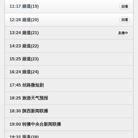
11:17 娘道(19)
回看
12:28 娘道(20)
回看
13:24 娘道(21)
直播中
14:23 娘道(22)
15:25 娘道(23)
16:24 娘道(24)
17:45 丝路微短剧
18:25 旅游天气预报
18:30 陕西新闻联播
19:00 转播中央台新闻联播
19:32 面具(28)