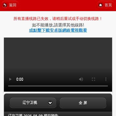
返回
首頁
所有直播线路已失效，请稍后重试或手动切换线路！
如不能播放,請選擇其他線路!
或點擊下載安卓版網絡電視觀看
辽宁卫视
全 屏
辽宁卫视 2026-08-09 節目預告