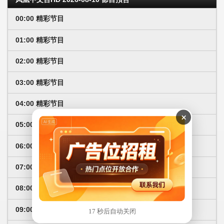
00:00 精彩节目
01:00 精彩节目
02:00 精彩节目
03:00 精彩节目
04:00 精彩节目
×
05:00 精彩节目
06:00 精彩节目
07:00 精彩节目
08:00 精彩节目
09:00 精彩节目
16 秒后自动关闭