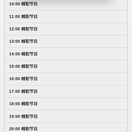
10:00 精彩节目
11:00 精彩节目
12:00 精彩节目
13:00 精彩节目
14:00 精彩节目
15:00 精彩节目
16:00 精彩节目
17:00 精彩节目
18:00 精彩节目
19:00 精彩节目
20:00 精彩节目