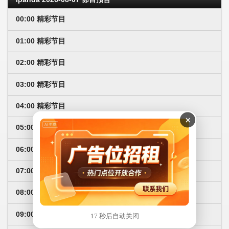
00:00 精彩节目
01:00 精彩节目
02:00 精彩节目
03:00 精彩节目
04:00 精彩节目
×
05:00 精彩节目
06:00 精彩节目
07:00 精彩节目
08:00 精彩节目
09:00 精彩节目
17 秒后自动关闭