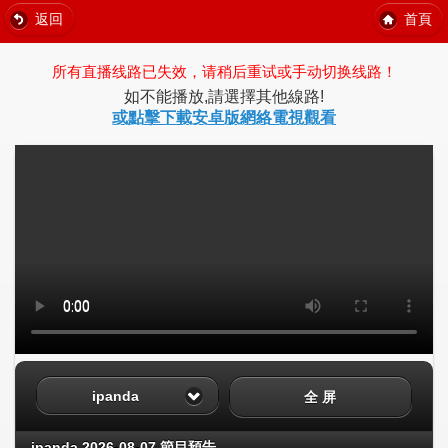
返回
首頁
所有直播线路已失效，请稍后重试或手动切换线路！
如不能播放,請選擇其他線路!
或點擊下載安卓版網絡電視觀看
ipanda
全 屏
ipanda 2026-08-07 節目預告