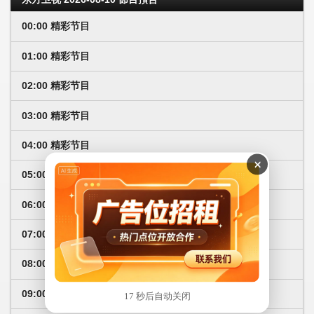
00:00 精彩节目
01:00 精彩节目
02:00 精彩节目
03:00 精彩节目
04:00 精彩节目
×
05:00 精彩节目
06:00 精彩节目
07:00 精彩节目
08:00 精彩节目
09:00 精彩节目
16 秒后自动关闭