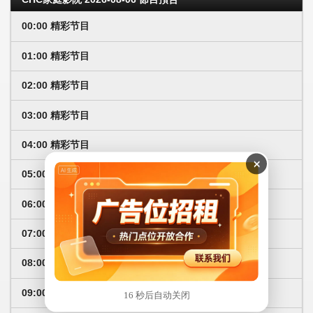
00:00 精彩节目
01:00 精彩节目
02:00 精彩节目
03:00 精彩节目
04:00 精彩节目
×
05:00 精彩节目
06:00 精彩节目
07:00 精彩节目
08:00 精彩节目
09:00 精彩节目
16 秒后自动关闭