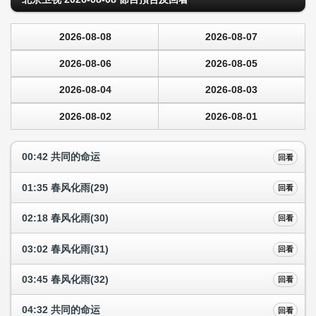
2026-08-08
2026-08-07
2026-08-06
2026-08-05
2026-08-04
2026-08-03
2026-08-02
2026-08-01
00:42 共同的命运
回看
01:35 春风化雨(29)
回看
02:18 春风化雨(30)
回看
03:02 春风化雨(31)
回看
03:45 春风化雨(32)
回看
04:32 共同的命运
回看