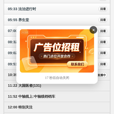
05:33 法治进行时
回看
05:55 养生堂
回看
×
07:00 北京您早
回看
08:32 一师亦友
回看
09:02 我深深地爱着你(3)
回看
09:51 我深深地爱着你(4)
回看
10:39 我深深地爱着你(5)
直播中
17 秒后自动关闭
11:22 大国医者(131)
11:52 中轴线上:中轴线铛铛车
12:00 特别关注