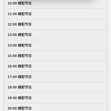
10:00 精彩节目
11:00 精彩节目
12:00 精彩节目
13:00 精彩节目
14:00 精彩节目
15:00 精彩节目
16:00 精彩节目
17:00 精彩节目
18:00 精彩节目
19:00 精彩节目
20:00 精彩节目