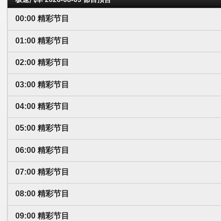
00:00 精彩节目
01:00 精彩节目
02:00 精彩节目
03:00 精彩节目
04:00 精彩节目
05:00 精彩节目
06:00 精彩节目
07:00 精彩节目
08:00 精彩节目
09:00 精彩节目