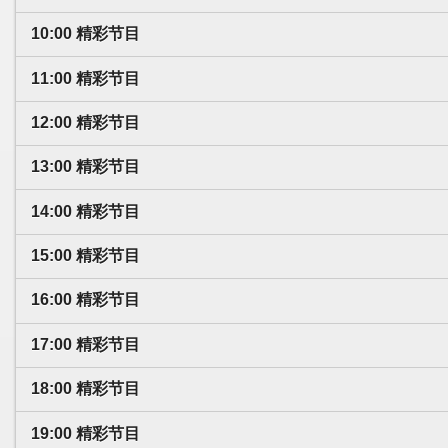
10:00 精彩节目
11:00 精彩节目
12:00 精彩节目
13:00 精彩节目
14:00 精彩节目
15:00 精彩节目
16:00 精彩节目
17:00 精彩节目
18:00 精彩节目
19:00 精彩节目