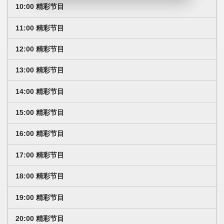
10:00 精彩节目
11:00 精彩节目
12:00 精彩节目
13:00 精彩节目
14:00 精彩节目
15:00 精彩节目
16:00 精彩节目
17:00 精彩节目
18:00 精彩节目
19:00 精彩节目
20:00 精彩节目