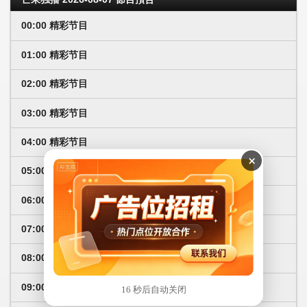
00:00 精彩节目
01:00 精彩节目
02:00 精彩节目
03:00 精彩节目
04:00 精彩节目
×
05:00 精彩节目
06:00 精彩节目
07:00 精彩节目
08:00 精彩节目
09:00 精彩节目
16 秒后自动关闭