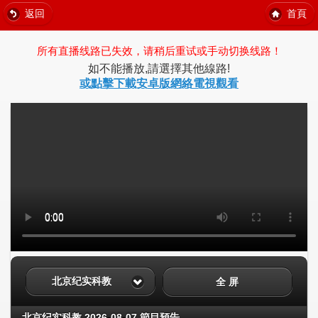
返回
首頁
所有直播线路已失效，请稍后重试或手动切换线路！
如不能播放,請選擇其他線路!
或點擊下載安卓版網絡電視觀看
北京纪实科教
全 屏
北京纪实科教 2026-08-07 節目預告