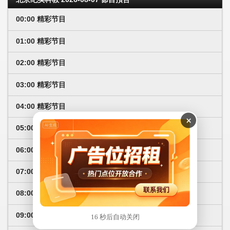
00:00 精彩节目
01:00 精彩节目
02:00 精彩节目
03:00 精彩节目
04:00 精彩节目
×
05:00 精彩节目
06:00 精彩节目
07:00 精彩节目
08:00 精彩节目
09:00 精彩节目
16 秒后自动关闭