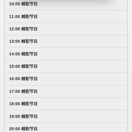
10:00 精彩节目
11:00 精彩节目
12:00 精彩节目
13:00 精彩节目
14:00 精彩节目
15:00 精彩节目
16:00 精彩节目
17:00 精彩节目
18:00 精彩节目
19:00 精彩节目
20:00 精彩节目