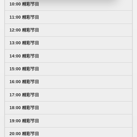
10:00 精彩节目
11:00 精彩节目
12:00 精彩节目
13:00 精彩节目
14:00 精彩节目
15:00 精彩节目
16:00 精彩节目
17:00 精彩节目
18:00 精彩节目
19:00 精彩节目
20:00 精彩节目