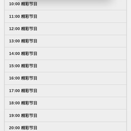
10:00 精彩节目
11:00 精彩节目
12:00 精彩节目
13:00 精彩节目
14:00 精彩节目
15:00 精彩节目
16:00 精彩节目
17:00 精彩节目
18:00 精彩节目
19:00 精彩节目
20:00 精彩节目