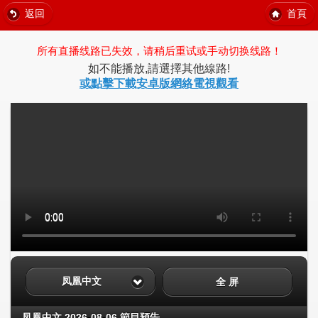
返回
首頁
所有直播线路已失效，请稍后重试或手动切换线路！
如不能播放,請選擇其他線路!
或點擊下載安卓版網絡電視觀看
凤凰中文
全 屏
凤凰中文 2026-08-06 節目預告