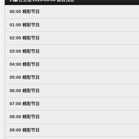
00:00 精彩节目
01:00 精彩节目
02:00 精彩节目
03:00 精彩节目
04:00 精彩节目
05:00 精彩节目
06:00 精彩节目
07:00 精彩节目
08:00 精彩节目
09:00 精彩节目