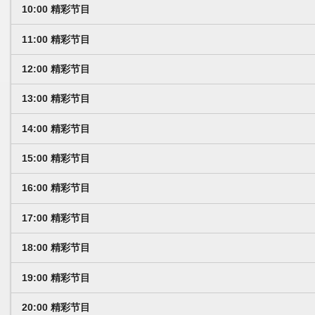
10:00 精彩节目
11:00 精彩节目
12:00 精彩节目
13:00 精彩节目
14:00 精彩节目
15:00 精彩节目
16:00 精彩节目
17:00 精彩节目
18:00 精彩节目
19:00 精彩节目
20:00 精彩节目