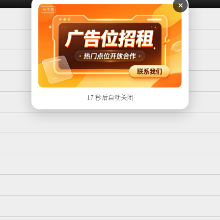
×
16 秒后自动关闭