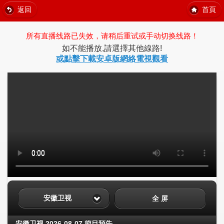
返回
首頁
所有直播线路已失效，请稍后重试或手动切换线路！
如不能播放,請選擇其他線路!
或點擊下載安卓版網絡電視觀看
安徽卫视
全 屏
安徽卫视 2026-08-07 節目預告