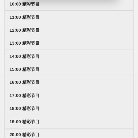
10:00 精彩节目
11:00 精彩节目
12:00 精彩节目
13:00 精彩节目
14:00 精彩节目
15:00 精彩节目
16:00 精彩节目
17:00 精彩节目
18:00 精彩节目
19:00 精彩节目
20:00 精彩节目