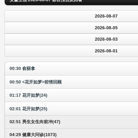
2026-08-07
2026-08-05
2026-08-03
2026-08-01
00:30 俞丽拿
00:50 <花开如梦>前情回顾
01:17 花开如梦(24)
02:01 花开如梦(25)
02:51 男生女生向前冲(47)
04:29 健康大问诊(1073)