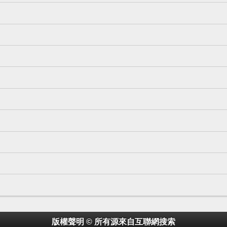
版權聲明 © 所有源來自互聯網搜索