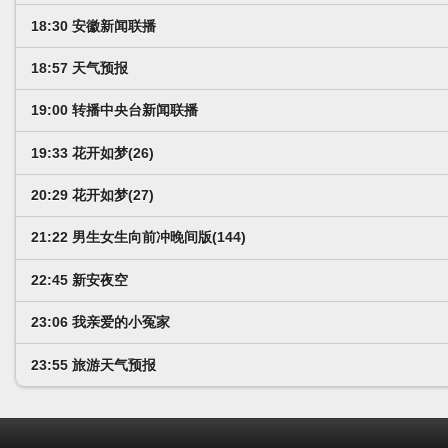
18:30 安徽新闻联播
18:57 天气预报
19:00 转播中央台新闻联播
19:33 花开如梦(26)
20:29 花开如梦(27)
21:22 男生女生向前冲晚间版(144)
22:45 新安夜空
23:06 我亲爱的小冤家
23:55 旅游天气预报