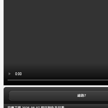
線路7
安徽卫视 2026-08-07 節目預告及回看