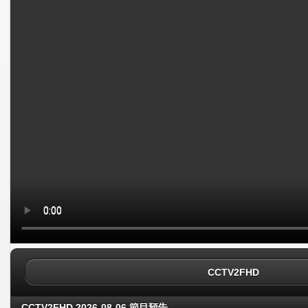
CCTV2FHD
CCTV2FHD 2026-08-06 節目預告