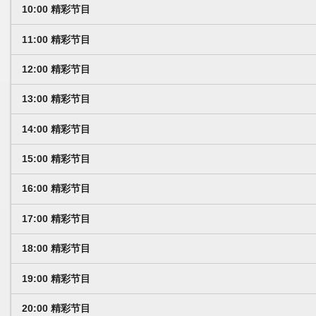
10:00 精彩节目
11:00 精彩节目
12:00 精彩节目
13:00 精彩节目
14:00 精彩节目
15:00 精彩节目
16:00 精彩节目
17:00 精彩节目
18:00 精彩节目
19:00 精彩节目
20:00 精彩节目