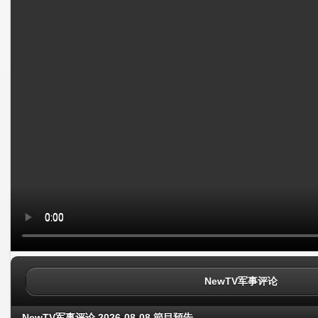
NewTV军事评论
NewTV军事评论 2026-08-08 節目預告