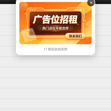
×
16 秒后自动关闭