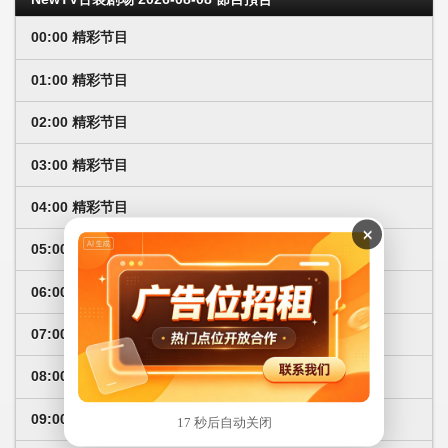
00:00 精彩节目
01:00 精彩节目
02:00 精彩节目
03:00 精彩节目
04:00 精彩节目
×
05:00 精彩节目
06:00 精彩节目
07:00 精彩节目
08:00 精彩节目
09:00 精彩节目
17 秒后自动关闭