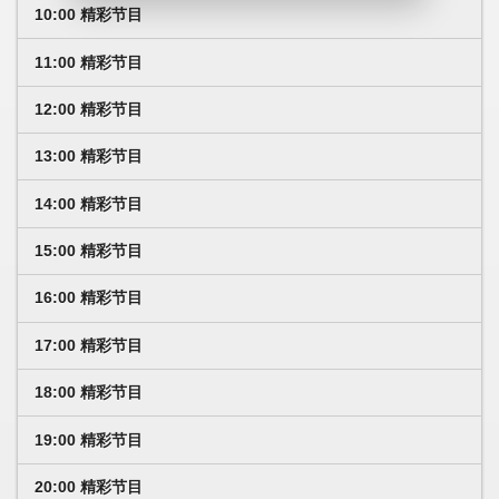
10:00 精彩节目
11:00 精彩节目
12:00 精彩节目
13:00 精彩节目
14:00 精彩节目
15:00 精彩节目
16:00 精彩节目
17:00 精彩节目
18:00 精彩节目
19:00 精彩节目
20:00 精彩节目