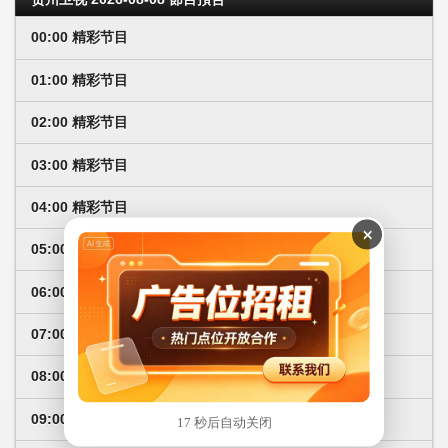
00:00 精彩节目
01:00 精彩节目
02:00 精彩节目
03:00 精彩节目
04:00 精彩节目
×
05:00 精彩节目
06:00 精彩节目
07:00 精彩节目
08:00 精彩节目
09:00 精彩节目
17 秒后自动关闭