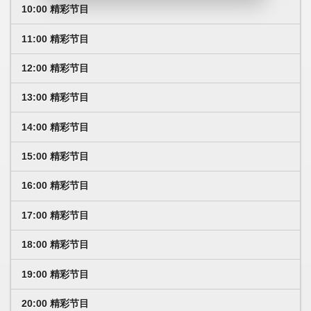
10:00 精彩节目
11:00 精彩节目
12:00 精彩节目
13:00 精彩节目
14:00 精彩节目
15:00 精彩节目
16:00 精彩节目
17:00 精彩节目
18:00 精彩节目
19:00 精彩节目
20:00 精彩节目