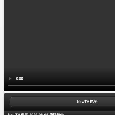
NewTV 电竞
NewTV 电竞 2026-08-08 節目預告