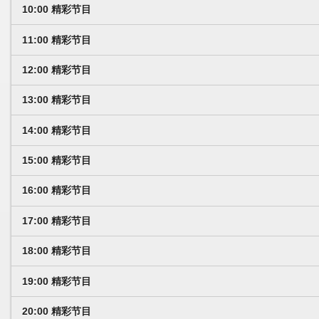
10:00 精彩节目
11:00 精彩节目
12:00 精彩节目
13:00 精彩节目
14:00 精彩节目
15:00 精彩节目
16:00 精彩节目
17:00 精彩节目
18:00 精彩节目
19:00 精彩节目
20:00 精彩节目