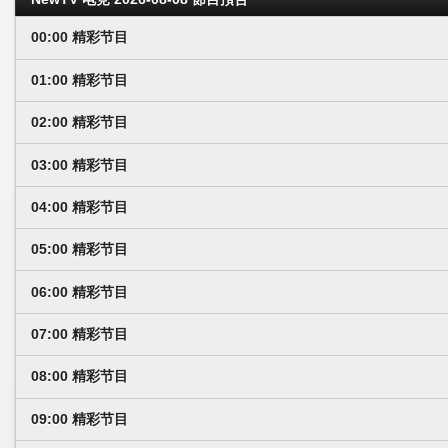
00:00 精彩节目
01:00 精彩节目
02:00 精彩节目
03:00 精彩节目
04:00 精彩节目
05:00 精彩节目
06:00 精彩节目
07:00 精彩节目
08:00 精彩节目
09:00 精彩节目