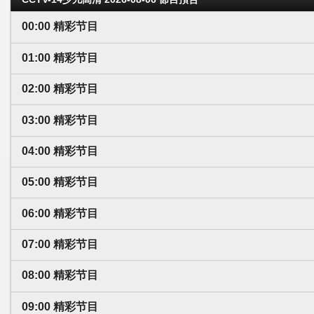
00:00 精彩节目
01:00 精彩节目
02:00 精彩节目
03:00 精彩节目
04:00 精彩节目
05:00 精彩节目
06:00 精彩节目
07:00 精彩节目
08:00 精彩节目
09:00 精彩节目