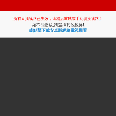
所有直播线路已失效，请稍后重试或手动切换线路！
如不能播放,請選擇其他線路!
或點擊下載安卓版網絡電視觀看