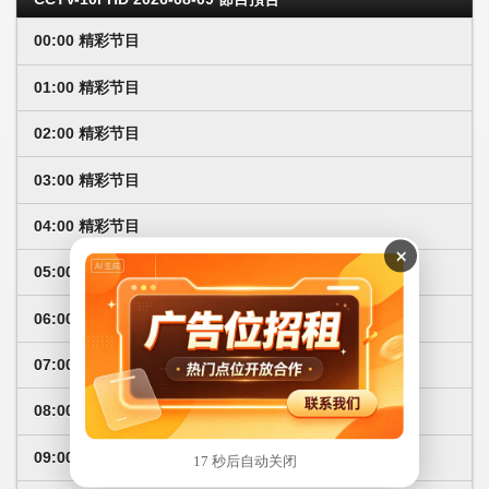
00:00 精彩节目
01:00 精彩节目
02:00 精彩节目
03:00 精彩节目
04:00 精彩节目
×
05:00 精彩节目
06:00 精彩节目
07:00 精彩节目
08:00 精彩节目
09:00 精彩节目
17 秒后自动关闭