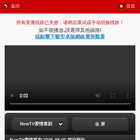
返回
首頁
所有直播线路已失效，请稍后重试或手动切换线路！
如不能播放,請選擇其他線路!
或點擊下載安卓版網絡電視觀看
NewTV爱情喜剧
全 屏
NewTV爱情喜剧 2026-08-06 節目預告