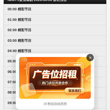
00:00 精彩节目
01:00 精彩节目
02:00 精彩节目
03:00 精彩节目
04:00 精彩节目
×
05:00 精彩节目
06:00 精彩节目
07:00 精彩节目
08:00 精彩节目
09:00 精彩节目
18 秒后自动关闭