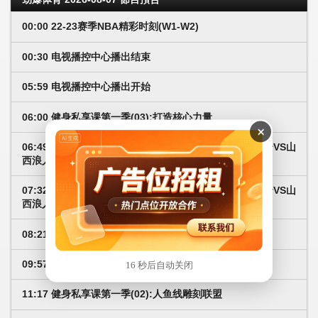
00:00 22-23赛季NBA精彩时刻(W1-W2)
00:30 电视播控中心播出结束
05:59 电视播控中心播出开始
06:00 健身私享课第一季(03):打造核心力量
×
06:49 JJ斗地主冠军杯S5总决赛E组第二场:天津决战风云VS山
西浪人秦(1)
07:32 JJ斗地主冠军杯S5总决赛E组第二场:天津决战风云VS山
西浪人秦(2)
08:21 24-25欧冠第4轮:巴黎圣日耳曼VS马德里竞技
09:57 NBA常规赛250226独行侠VS湖人
16 秒后自动关闭
11:17 健身私享课第一季(02):人鱼线雕刻联盟