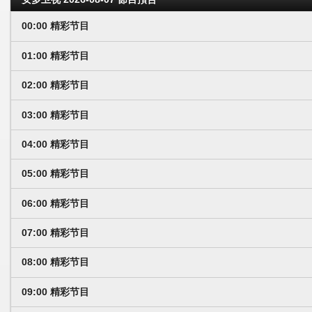
00:00 精彩节目
01:00 精彩节目
02:00 精彩节目
03:00 精彩节目
04:00 精彩节目
05:00 精彩节目
06:00 精彩节目
07:00 精彩节目
08:00 精彩节目
09:00 精彩节目