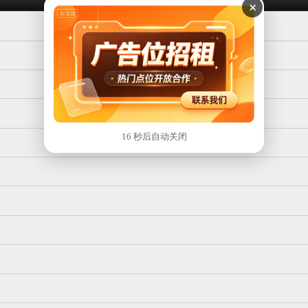
×
16 秒后自动关闭