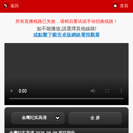
返回
首頁
所有直播线路已失效，请稍后重试或手动切换线路！
如不能播放,請選擇其他線路!
或點擊下載安卓版網絡電視觀看
金鹰纪实高清
全 屏
金鹰纪实高清 2026-08-09 節目預告