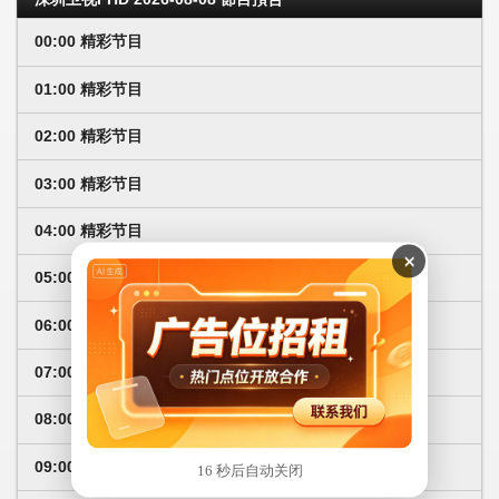
00:00 精彩节目
01:00 精彩节目
02:00 精彩节目
03:00 精彩节目
04:00 精彩节目
×
05:00 精彩节目
06:00 精彩节目
07:00 精彩节目
08:00 精彩节目
09:00 精彩节目
16 秒后自动关闭