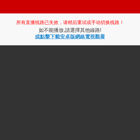
所有直播线路已失效，请稍后重试或手动切换线路！
如不能播放,請選擇其他線路!
或點擊下載安卓版網絡電視觀看