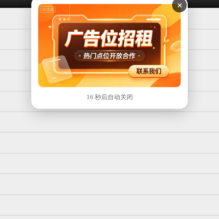
×
15 秒后自动关闭