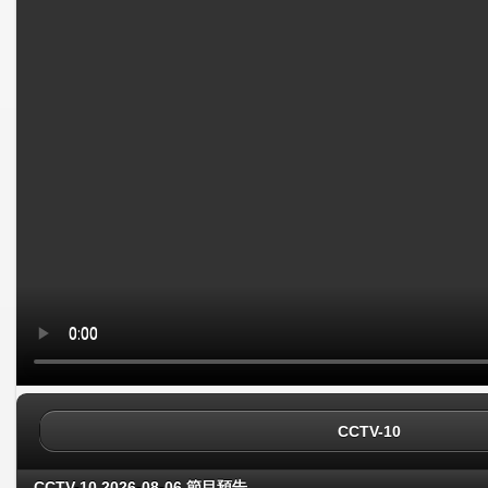
CCTV-10
CCTV-10 2026-08-06 節目預告