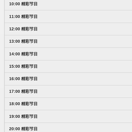
10:00 精彩节目
11:00 精彩节目
12:00 精彩节目
13:00 精彩节目
14:00 精彩节目
15:00 精彩节目
16:00 精彩节目
17:00 精彩节目
18:00 精彩节目
19:00 精彩节目
20:00 精彩节目