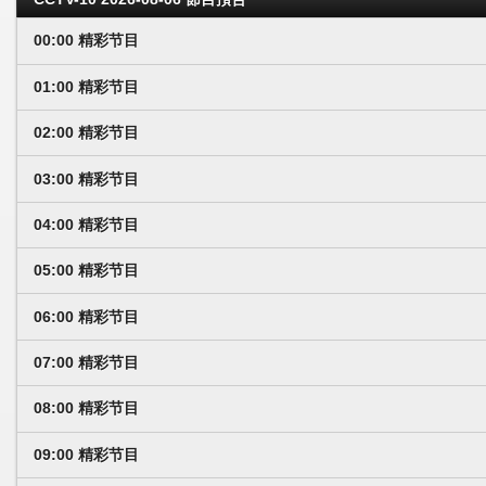
00:00 精彩节目
01:00 精彩节目
02:00 精彩节目
03:00 精彩节目
04:00 精彩节目
05:00 精彩节目
06:00 精彩节目
07:00 精彩节目
08:00 精彩节目
09:00 精彩节目