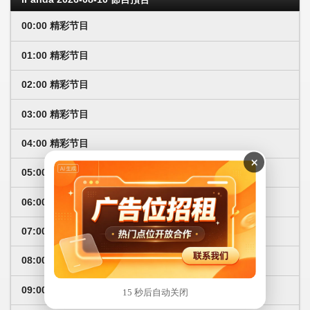
00:00 精彩节目
01:00 精彩节目
02:00 精彩节目
03:00 精彩节目
04:00 精彩节目
×
05:00 精彩节目
06:00 精彩节目
07:00 精彩节目
08:00 精彩节目
09:00 精彩节目
15 秒后自动关闭